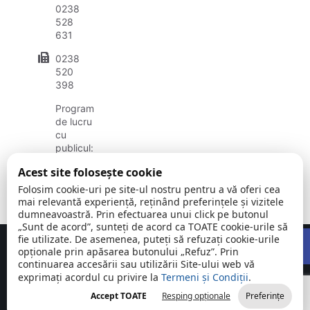
0238
528
631
0238
520
398
Program
de lucru
cu
publicul:
luni -
Acest site folosește cookie
vineri
08:00 –
Folosim cookie-uri pe site-ul nostru pentru a vă oferi cea
16:00
mai relevantă experiență, reținând preferințele și vizitele
dumneavoastră. Prin efectuarea unui click pe butonul
„Sunt de acord”, sunteți de acord ca TOATE cookie-urile să
Open
fie utilizate. De asemenea, puteți să refuzați cookie-urile
Concept realizat de
Big Media Relații Publice SRL
opționale prin apăsarea butonului „Refuz”. Prin
continuarea accesării sau utilizării Site-ului web vă
exprimați acordul cu privire la
Comuna
Termeni și Condiții
©
Toate
.
Beceni |
2026
drepturile
Accept TOATE
Resping opționale
Preferințe
județul Buzău
rezervate