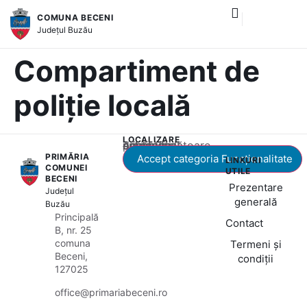
COMUNA BECENI
și serviciile publice
Județul
Buzău
Compartiment de
poliție locală
LOCALIZARE
Acest conținut este blocat până când acceptați categoria corespunzătoare de cookie-uri.
PRIMĂRIA
Accept categoria Funcționalitate
LINKURI
COMUNEI
UTILE
BECENI
Prezentare
Județul
generală
Buzău
Principală
Contact
B, nr. 25
comuna
Termeni și
Beceni,
condiții
127025
office@primariabeceni.ro