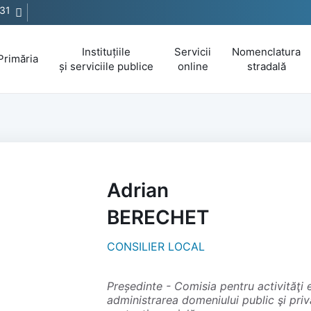
31
Instituțiile
Servicii
Nomenclatura
Primăria
și serviciile publice
online
stradală
Adrian
BERECHET
CONSILIER LOCAL
președinte - Comisia pentru activităţi economico-financiare, agricultură,
administrarea domeniului public şi pri