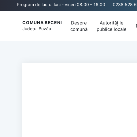
Program de lucru: luni - vineri 08:00 – 16:00
0238 528 6
Despre
Autoritățile
COMUNA BECENI
Județul
Buzău
comună
publice locale