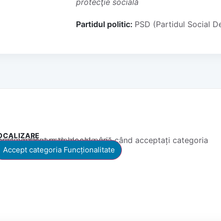
protecţie socială
Partidul politic:
PSD (Partidul Social 
OCALIZARE
 conținut este blocat până când acceptați categoria corespunzătoare de cookie-uri.
Accept categoria Funcționalitate