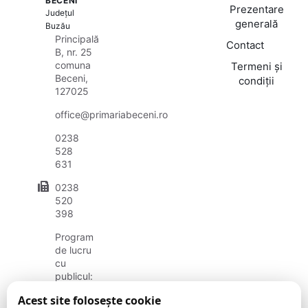
BECENI
Prezentare
Județul
generală
Buzău
Principală
Contact
B, nr. 25
comuna
Termeni și
Beceni,
condiții
127025
office@primariabeceni.ro
0238
528
631
0238
520
398
Program
de lucru
cu
publicul:
luni -
Acest site folosește cookie
vineri