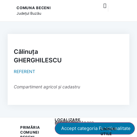
COMUNA BECENI
și serviciile publice
Județul
Buzău
Călinuța
GHERGHILESCU
REFERENT
Compartiment agricol și cadastru
LOCALIZARE
Acest conținut este blocat până când acceptați categoria corespunzătoare de cookie-uri.
PRIMĂRIA
Accept categoria Funcționalitate
LINKURI
COMUNEI
UTILE