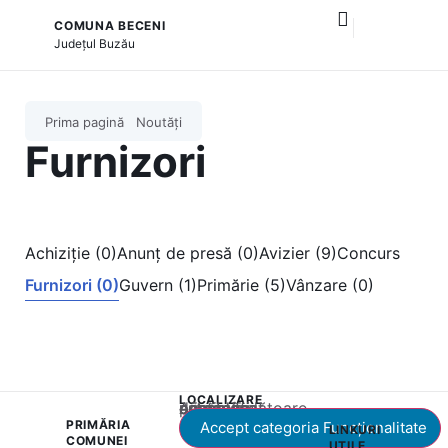
COMUNA BECENI
și serviciile publice
Județul
Buzău
Prima pagină
Noutăți
Furnizori
Achiziție (0)
Anunț de presă (0)
Avizier (9)
Concurs
Furnizori (0)
Guvern (1)
Primărie (5)
Vânzare (0)
LOCALIZARE
Acest conținut este blocat până când acceptați categoria corespunzătoare de cookie-uri.
PRIMĂRIA
Accept categoria Funcționalitate
LINKURI
COMUNEI
UTILE