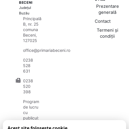
BECENI
Prezentare
Județul
generală
Buzău
Principală
Contact
B, nr. 25
comuna
Termeni și
Beceni,
condiții
127025
office@primariabeceni.ro
0238
528
631
0238
520
398
Program
de lucru
cu
publicul:
luni -
Acest site folosește cookie
vineri